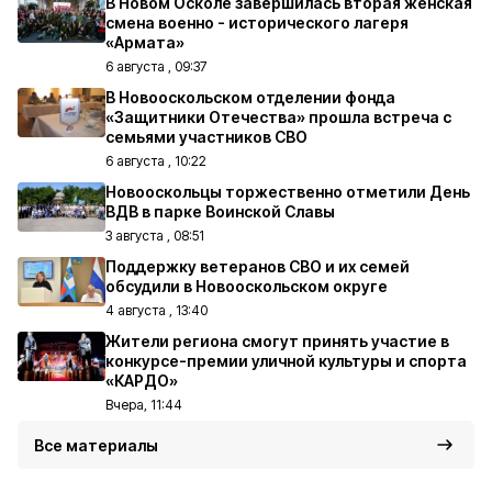
В Новом Осколе завершилась вторая женская
смена военно - исторического лагеря
«Армата»
6 августа , 09:37
В Новооскольском отделении фонда
«Защитники Отечества» прошла встреча с
семьями участников СВО
6 августа , 10:22
Новооскольцы торжественно отметили День
ВДВ в парке Воинской Славы
3 августа , 08:51
Поддержку ветеранов СВО и их семей
обсудили в Новооскольском округе
4 августа , 13:40
Жители региона смогут принять участие в
конкурсе-премии уличной культуры и спорта
«КАРДО»
Вчера, 11:44
Все материалы