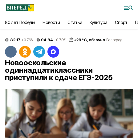
80 лет Победы
Новости
Статьи
Культура
Спорт
Г
82.17
94.84
+
29
°С,
облачно
+0.76
$
+0.78
€
Белгород
Новооскольские
одиннадцатиклассники
приступили к сдаче ЕГЭ-2025