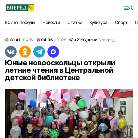
80 лет Победы
Новости
Статьи
Культура
Спорт
Г
81.41
94.06
+
21
°С,
ясно
+0.48
$
+0.87
€
Белгород
Юные новооскольцы открыли
летние чтения в Центральной
детской библиотеке