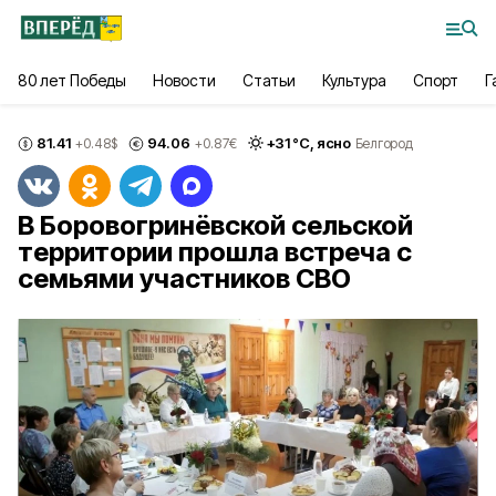
80 лет Победы
Новости
Статьи
Культура
Спорт
Г
81.41
94.06
+
31
°С,
ясно
+0.48
$
+0.87
€
Белгород
В Боровогринёвской сельской
территории прошла встреча с
семьями участников СВО