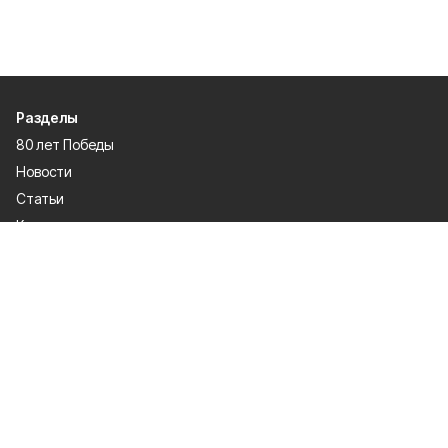
Разделы
80 лет Победы
Новости
Статьи
Культура
Спорт
Газета
Происшествия
Муниципальный вестник
Общество
Экономика
Политика