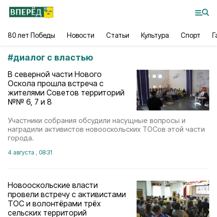
80 лет Победы
Новости
Статьи
Культура
Спорт
Г
#
диалог с властью
В северной части Нового
Оскола прошла встреча с
жителями Советов территорий
№№ 6, 7 и 8
Участники собрания обсудили насущные вопросы и
наградили активистов новооскольских ТОСов этой части
города.
4 августа , 08:31
Новооскольские власти
провели встречу с активистами
ТОС и волонтёрами трёх
сельских территорий