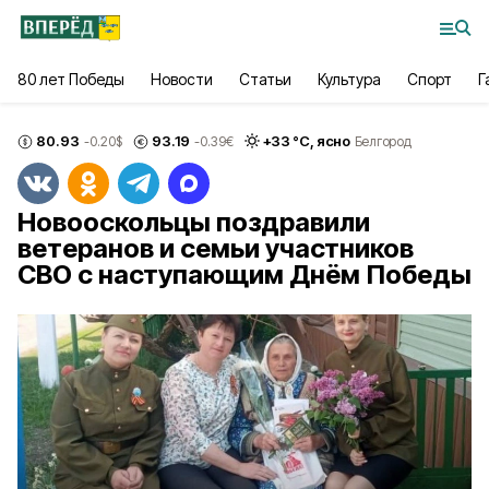
80 лет Победы
Новости
Статьи
Культура
Спорт
Г
80.93
93.19
+
33
°С,
ясно
-0.20
$
-0.39
€
Белгород
Новооскольцы поздравили
ветеранов и семьи участников
СВО с наступающим Днём Победы