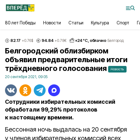
80 лет Победы
Новости
Статьи
Культура
Спорт
Г
82.17
94.84
+
24
°С,
облачно
+0.76
$
+0.78
€
Белгород
Белгородский облизбирком
объявил предварительные итоги
трёхдневного голосования
Новость
20 сентября 2021, 09:05
Сотрудники избирательных комиссий
обработали 99,29% протоколов
к настоящему времени.
Бессонная ночь выдалась на 20 сентября
у членов избирательных комиссий всех