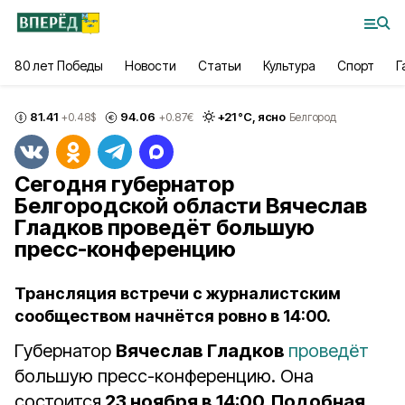
80 лет Победы
Новости
Статьи
Культура
Спорт
Г
81.41
94.06
+
21
°С,
ясно
+0.48
$
+0.87
€
Белгород
Сегодня губернатор
Белгородской области Вячеслав
Гладков проведёт большую
пресс-конференцию
Трансляция встречи с журналистским
сообществом начнётся ровно в 14:00.
Губернатор
Вячеслав Гладков
проведёт
большую пресс-конференцию. Она
состоится
23 ноября в 14:00. Подобная