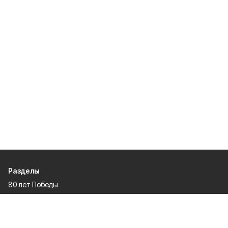
Разделы
80 лет Победы
Новости
Статьи
Культура