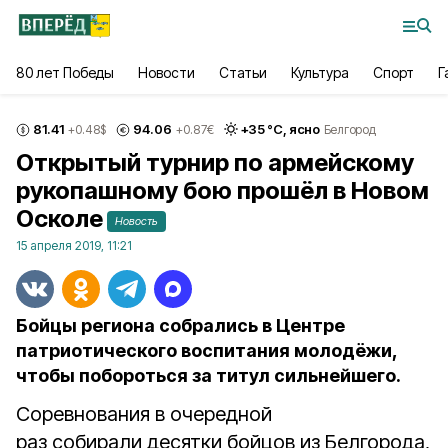
80 лет Победы
Новости
Статьи
Культура
Спорт
Г
81.41
94.06
+
35
°С,
ясно
+0.48
$
+0.87
€
Белгород
Открытый турнир по армейскому
рукопашному бою прошёл в Новом
Осколе
Новость
15 апреля 2019, 11:21
Бойцы региона собрались в Центре
патриотического воспитания молодёжи,
чтобы побороться за титул сильнейшего.
Соревнования в очередной
раз собирали десятки бойцов из Белгорода,