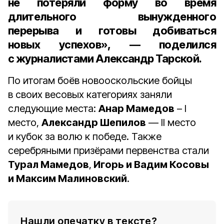
не потеряли форму во время
длительного вынужденного
перерыва и готовы добиваться
новых успехов», — поделился
с журналистами
Александр Тарской
.
По итогам боёв новооскольские бойцы
в своих весовых категориях заняли
следующие места:
Анар Мамедов
– I
место,
Александр Шепилов
— II место
и кубок за волю к победе. Также
серебряными призёрами первенства стали
Турал Мамедов
,
Игорь и Вадим Косовы
и Максим Малиновский
.
Нашли опечатку в тексте?