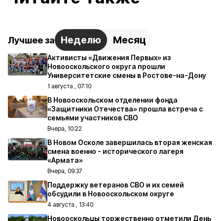
Неделю
Месяц
Лучшее за
Активисты «Движения Первых» из
Новооскольского округа прошли
Университетские смены в Ростове-на-Дону
1 августа , 07:10
В Новооскольском отделении фонда
«Защитники Отечества» прошла встреча с
семьями участников СВО
Вчера, 10:22
В Новом Осколе завершилась вторая женская
смена военно - исторического лагеря
«Армата»
Вчера, 09:37
Поддержку ветеранов СВО и их семей
обсудили в Новооскольском округе
4 августа , 13:40
Новооскольцы торжественно отметили День