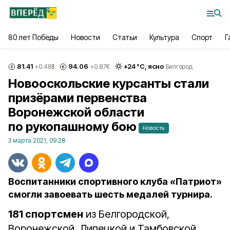
80 лет Победы
Новости
Статьи
Культура
Спорт
Г
81.41
94.06
+
24
°С,
ясно
+0.48
$
+0.87
€
Белгород
Новооскольские курсанты стали
призёрами первенства
Воронежской области
по рукопашному бою
Новость
3 марта 2021, 09:28
Воспитанники спортивного клуба «Патриот»
смогли завоевать шесть медалей турнира.
181 спортсмен
из Белгородской,
Воронежской, Липецкой и Тамбовской