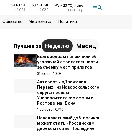
81.13
93.58
+
20
°С,
ясно
+1.06
$
+1.62
€
Белгород
Общество
Экономика
Политика
Неделю
Месяц
Лучшее за
Белгородцам напомнили об
уголовной ответственности
за съемку мест прилетов
31 июля , 10:03
Активисты «Движения
Первых» из Новооскольского
округа прошли
Университетские смены в
Ростове-на-Дону
1 августа , 07:10
Новооскольский дуб-великан
может стать «Российским
деревом года». Последние