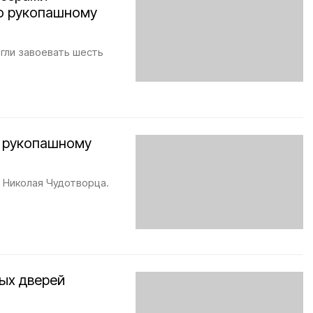
о рукопашному
гли завоевать шесть
у рукопашному
 Николая Чудотворца.
ых дверей