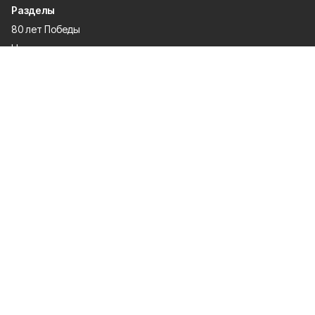
Разделы
80 лет Победы
Новости
Статьи
Культура
Спорт
Газета
Происшествия
Муниципальный вестник
Общество
Экономика
Политика
О проекте
Об издании
Правила использования
Рекламодатели