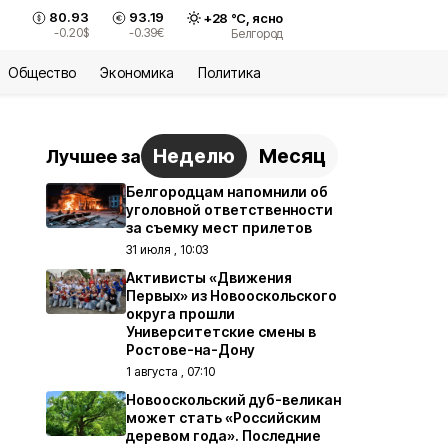
80.93
93.19
+
28
°С,
ясно
-0.20
$
-0.39
€
Белгород
Общество
Экономика
Политика
Неделю
Месяц
Лучшее за
Белгородцам напомнили об
уголовной ответственности
за съемку мест прилетов
31 июля , 10:03
Активисты «Движения
Первых» из Новооскольского
округа прошли
Университетские смены в
Ростове-на-Дону
1 августа , 07:10
Новооскольский дуб-великан
может стать «Российским
деревом года». Последние