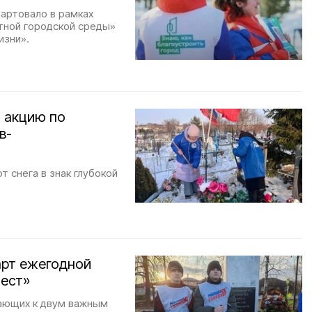
артовало в рамках
тной городской среды»
изни».
 акцию по
в-
т снега в знак глубокой
арт ежегодной
мест»
гающих к двум важным