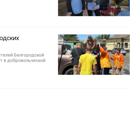
родских
ителей Белгородской
ют в добровольческой