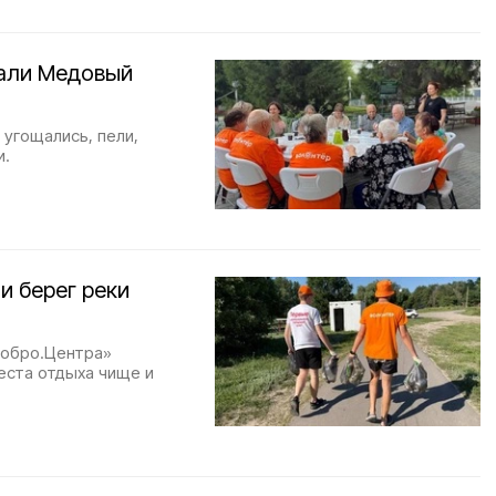
али Медовый
угощались, пели,
и.
и берег реки
Добро.Центра»
еста отдыха чище и