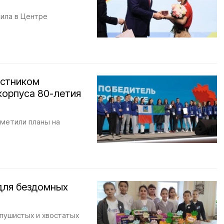
ила в Центре
астником
корпуса 80-летия
аметили планы на
для бездомных
 пушистых и хвостатых