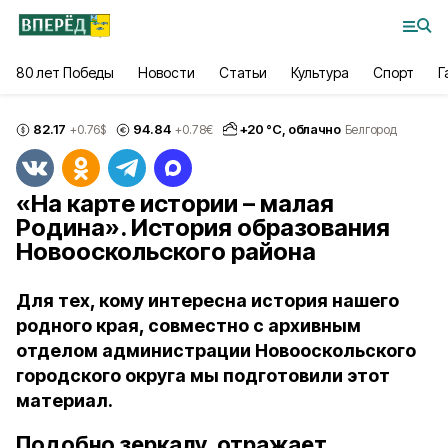
80 лет Победы
Новости
Статьи
Культура
Спорт
Г
82.17
94.84
+
20
°С,
облачно
+0.76
$
+0.78
€
Белгород
«На карте истории – малая
Родина». История образования
Новооскольского района
Для тех, кому интересна история нашего
родного края, совместно с архивным
отделом администрации Новооскольского
городского округа мы подготовили этот
материал.
Подобно зеркалу, отражает