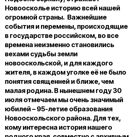
Новоосколье историю всей нашей
огромной страны. Важнейшие
события и перемены, происходящие
в государстве российском, во все
времена неизменно становились
вехами судьбы земли
новооскольской, и для каждого
жителя, в каждом уголке её не было
понятия священней и ближе, чем
малая родина. В нынешнем году
30
июля
отмечаем мы очень значимый
юбилей –
95-летие образования
Новооскольского района
. Для тех,
кому интересна история нашего
родного края, совместно с архивным