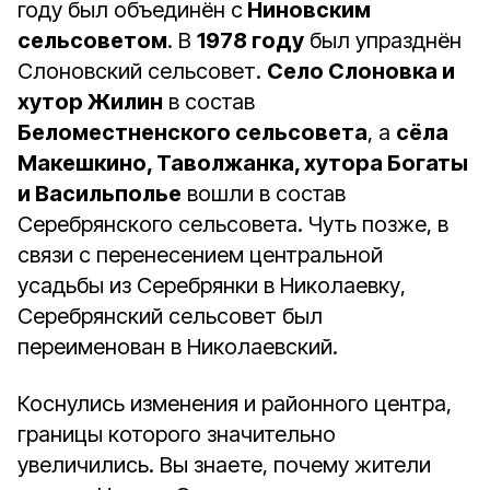
году был объединён с
Ниновским
сельсоветом
. В
1978 году
был упразднён
Слоновский сельсовет.
Село Слоновка и
хутор Жилин
в состав
Беломестненского сельсовета
, а
сёла
Макешкино, Таволжанка, хутора Богаты
и Васильполье
вошли в состав
Серебрянского сельсовета. Чуть позже, в
связи с перенесением центральной
усадьбы из Серебрянки в Николаевку,
Серебрянский сельсовет был
переименован в Николаевский.
Коснулись изменения и районного центра,
границы которого значительно
увеличились. Вы знаете, почему жители