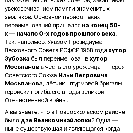
нахождения сельских советов, заканчивая
увековечиванием памяти знаменитых
земляков. Основной период таких
переименований пришелся
на конец 50-
х — начало 0-х годов прошлого века
.
Так, например, Указом Президиума
Верховного Совета РСФСР 1958 года
хутор
Зубовка
был переименован в
хутор
Мосьпанов
в честь его уроженца — героя
Советского Союза
Ильи Петровича
Мосьпанова
, лётчик штурмовой бригады,
геройски погибшего в годы великой
Отечественной войны.
А вы знаете, что в Новооскольском районе
было
две Великомихайловки
? Одна —
ныне существующая и являющаяся когда-