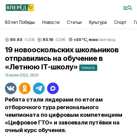
80 лет Победы
Новости
Статьи
Культура
Спорт
Г
80.93
93.19
+
30
°С,
ясно
-0.20
$
-0.39
€
Белгород
19 новооскольских школьников
отправились на обучение в
«Летнюю IT-школу»
Новость
13 июля 2022, 09:31
Ребята стали лидерами по итогам
отборочного тура регионального
чемпионата по цифровым компетенциям
«Цифровое ГТО» и завоевали путёвки на
очный курс обучения.