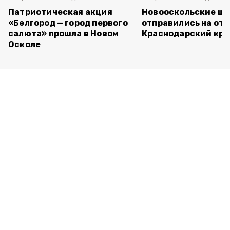
Патриотическая акция
Новооскольские ш
«Белгород — город первого
отправились на отд
салюта» прошла в Новом
Краснодарский кра
Осколе