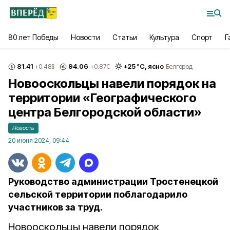
80 лет Победы
Новости
Статьи
Культура
Спорт
Г
81.41
94.06
+
25
°С,
ясно
+0.48
$
+0.87
€
Белгород
Новооскольцы навели порядок на
территории «Географического
центра Белгородской области»
Новость
20 июня 2024, 09:44
Руководство администрации Тростенецкой
сельской территории поблагодарило
участников за труд.
Новооскольцы навели порядок