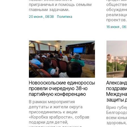
приграничья и помощь семьям
обществе
главными задачами.
обсуждени
реализац
20 июня , 08:38
Политика
проектов.
16 июня , 06
Новооскольские единороссы
Алексан
провели очередную 38-ю
поздрави
партийную конференцию
Междуна
защиты 
В рамках мероприятия
депутаты и жители округа
Врио губ
присоединились к акции
Белгород
«Коробка храбрости», собрав
всем юны
подарки для детей,
здоровья,