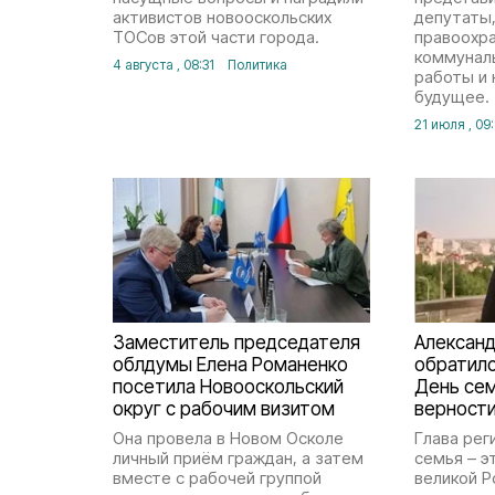
активистов новооскольских
депутаты,
ТОСов этой части города.
правоохра
коммунал
4 августа , 08:31
Политика
работы и 
будущее.
21 июля , 09:
Заместитель председателя
Алексан
облдумы Елена Романенко
обратилс
посетила Новооскольский
День сем
округ с рабочим визитом
верност
Она провела в Новом Осколе
Глава рег
личный приём граждан, а затем
семья – э
вместе с рабочей группой
великой Р