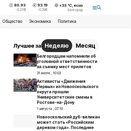
80.93
93.19
+
33
°С,
ясно
-0.20
$
-0.39
€
Белгород
Общество
Экономика
Политика
Неделю
Месяц
Лучшее за
Белгородцам напомнили об
уголовной ответственности
за съемку мест прилетов
31 июля , 10:03
Активисты «Движения
Первых» из Новооскольского
округа прошли
Университетские смены в
Ростове-на-Дону
1 августа , 07:10
Новооскольский дуб-великан
может стать «Российским
деревом года». Последние