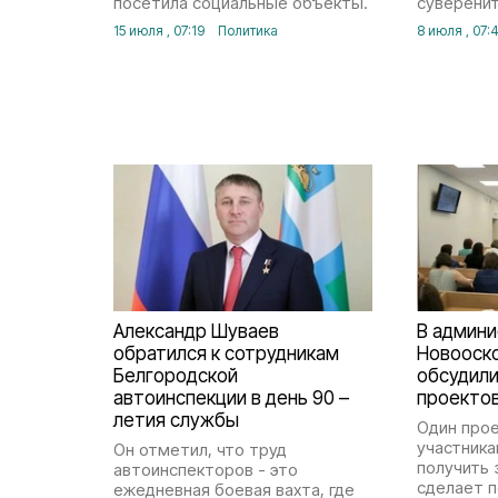
посетила социальные объекты.
суверени
15 июля , 07:19
Политика
8 июля , 07:
Александр Шуваев
В админ
обратился к сотрудникам
Новооск
Белгородской
обсудил
автоинспекции в день 90 –
проекто
летия службы
Один про
участника
Он отметил, что труд
получить 
автоинспекторов - это
сделает п
ежедневная боевая вахта, где