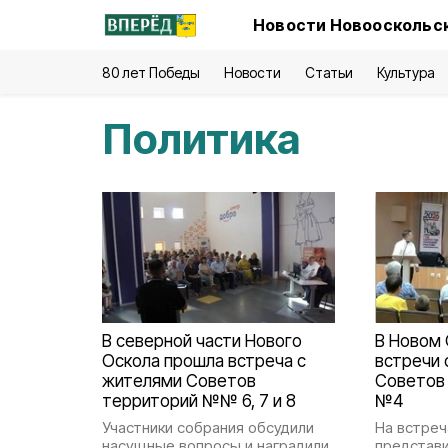
Новости Новооскольск
80 лет Победы
Новости
Статьи
Культура
Политика
В северной части Нового
В Новом
Оскола прошла встреча с
встречи 
жителями Советов
Советов
территорий №№ 6, 7 и 8
№4
Участники собрания обсудили
На встреч
насущные вопросы и наградили
представи