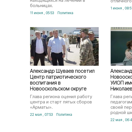
находящихся на лечении в
отличного
больницах.
1 июня , 08:5
11 июня , 05:53
Политика
Александр Шуваев посетил
Алексан
Центр патриотического
Новооск
воспитания в
УИОП им
Новооскольском округе
Николае
Глава региона оценил работу
Глава рег
центра и старт пятых сборов
педагогам
«Арматы».
своей пер
родной шк
22 мая , 07:53
Политика
22 мая , 06: