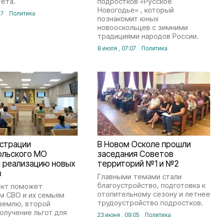
тета.
подростков «Русское
Новогодье» , который
47
Политика
познакомит юных
новооскольцев с зимними
традициями народов России.
8 июля , 07:07
Политика
истрации
В Новом Осколе прошли
ольского МО
заседания Советов
и реализацию новых
территорий №1 и №2
в
Главными темами стали
благоустройство, подготовка к
ект поможет
отопительному сезону и летнее
м СВО и их семьям
трудоустройство подростков.
землю, второй
олучение льгот для
23 июня , 09:05
Политика