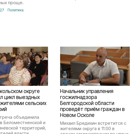
ных проще.
:27
Политика
кольском округе
Начальник управления
л цикл выездных
госжилнадзора
 жителями сельских
Белгородской области
рий
проведёт приём граждан в
Новом Осколе
стреча объединила
в Беломестненской и
Михаил Бредихин встретится с
инёвской территорий,
жителями округа в 11:00 в
телей власти,
здании администрации по улице