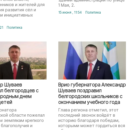
нников и жителей для
1 Мая, 2.
я развития сёл и
15 июня , 11:54
Политика
ии инициативных
:21
Политика
др Шуваев
Врио губернатора Александр
л белгородцев с
Шуваев поздравил
родным днем
белгородских школьников с
детей
окончанием учебного года
ернатора
Глава региона отметил, этот
ской области пожелал
последний звонок войдёт в
м землякам крепкого
историю благодаря победам,
 благополучия и
которыми может гордиться вся