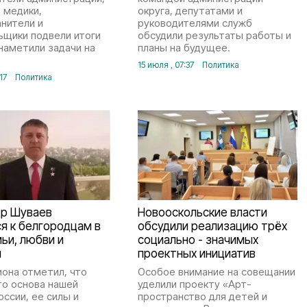
 медики,
округа, депутатами и
нители и
руководителями служб
ьщики подвели итоги
обсудили результаты работы и
наметили задачи на
планы на будущее.
15 июля , 07:37
Политика
17
Политика
др Шуваев
Новооскольские власти
я к белгородцам в
обсудили реализацию трёх
ьи, любви и
социально - значимых
и
проектных инициатив
иона отметил, что
Особое внимание на совещании
то основа нашей
уделили проекту «Арт-
оссии, ее силы и
пространство для детей и