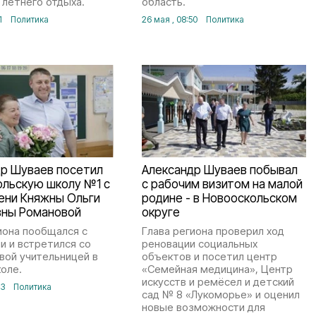
 летнего отдыха.
область.
1
Политика
26 мая , 08:50
Политика
др Шуваев посетил
Александр Шуваев побывал
ольскую школу №1 с
с рабочим визитом на малой
ени Княжны Ольги
родине - в Новооскольском
вны Романовой
округе
иона пообщался с
Глава региона проверил ход
и и встретился со
реновации социальных
вой учительницей в
объектов и посетил центр
оле.
«Семейная медицина», Центр
искусств и ремёсел и детский
43
Политика
сад № 8 «Лукоморье» и оценил
новые возможности для