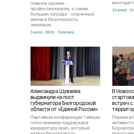
многодет
главное оружие -
профессионализм, а самая
24 июня , 10
большая награда - спасенные
жизни и безопасность
земляков.
3 июля , 08:03
Политика
Александра Шуваева
В Новоос
выдвинули на пост
стартова
губернатора Белгородской
встреч с
области от «Единой России»
террито
Партийная конференция тайным
Первая в
голосованием поддержала
активисто
кандидатуру врио, который
Боровогр
назвал безопасность
представи