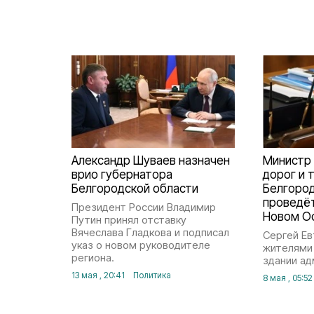
Александр Шуваев назначен
Министр
врио губернатора
дорог и 
Белгородской области
Белгород
проведёт
Президент России Владимир
Новом О
Путин принял отставку
Вячеслава Гладкова и подписал
Сергей Ев
указ о новом руководителе
жителями о
региона.
здании ад
13 мая , 20:41
Политика
8 мая , 05:52