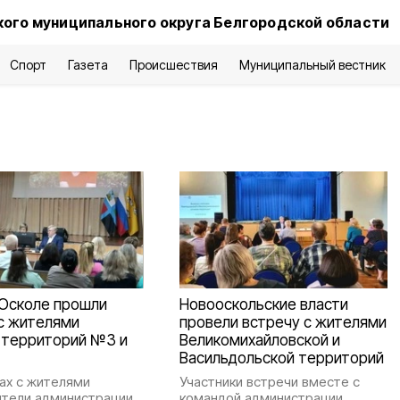
ого муниципального округа Белгородской области
Спорт
Газета
Происшествия
Муниципальный вестник
 Осколе прошли
Новооскольские власти
с жителями
провели встречу с жителями
 территорий №3 и
Великомихайловской и
Васильдольской территорий
ах с жителями
Участники встречи вместе с
тели администрации,
командой администрации