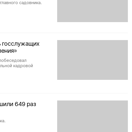
главного садовника.
ь госслужащих
ления»
 побеседовал
льной кадровой
шили 649 раз
ка.