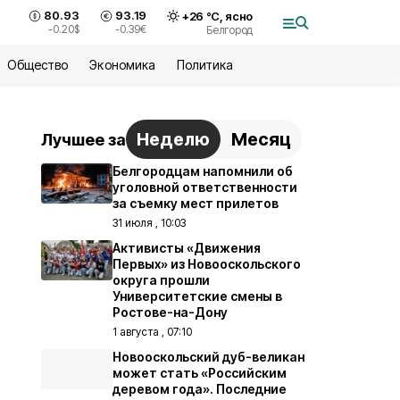
80.93
93.19
+
26
°С,
ясно
-0.20
$
-0.39
€
Белгород
Общество
Экономика
Политика
Неделю
Месяц
Лучшее за
Белгородцам напомнили об
уголовной ответственности
за съемку мест прилетов
31 июля , 10:03
Активисты «Движения
Первых» из Новооскольского
округа прошли
Университетские смены в
Ростове-на-Дону
1 августа , 07:10
Новооскольский дуб-великан
может стать «Российским
деревом года». Последние