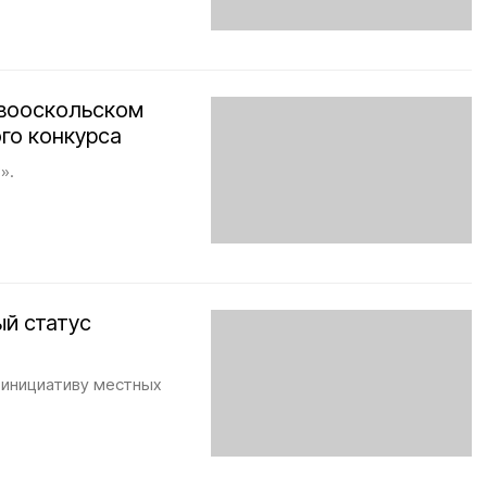
овооскольском
го конкурса
».
ый статус
 инициативу местных