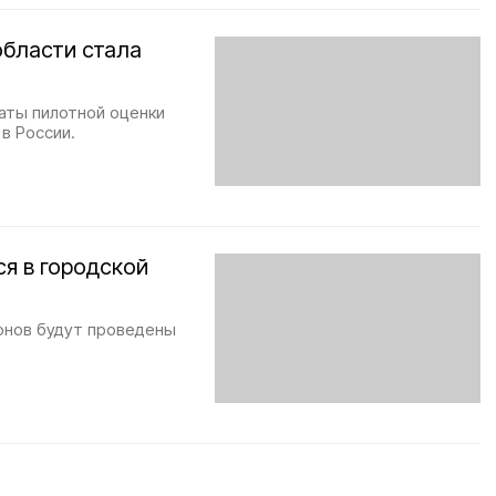
области стала
аты пилотной оценки
в России.
я в городской
онов будут проведены