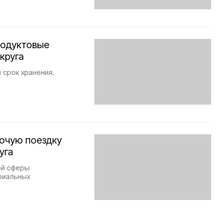
родуктовые
круга
 срок хранения.
очую поездку
уга
ой сферы
риальных