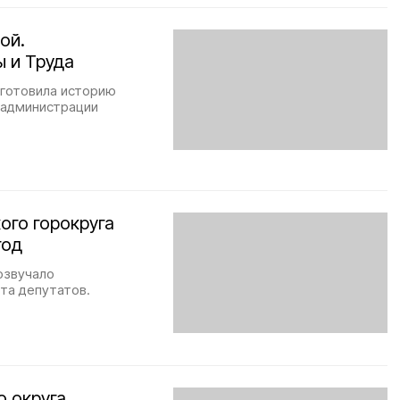
ой.
 и Труда
дготовила историю
 администрации
ого горокруга
год
озвучало
та депутатов.
о округа