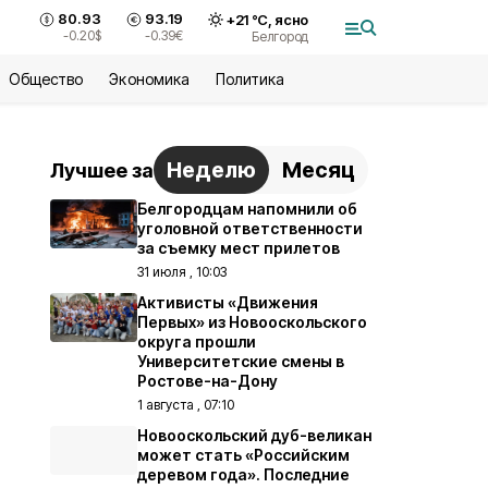
80.93
93.19
+
21
°С,
ясно
-0.20
$
-0.39
€
Белгород
Общество
Экономика
Политика
Неделю
Месяц
Лучшее за
Белгородцам напомнили об
уголовной ответственности
за съемку мест прилетов
31 июля , 10:03
Активисты «Движения
Первых» из Новооскольского
округа прошли
Университетские смены в
Ростове-на-Дону
1 августа , 07:10
Новооскольский дуб-великан
может стать «Российским
деревом года». Последние