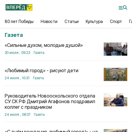
80 лет Победы
Новости
Статьи
Культура
Спорт
Г
Газета
«Сильные духом, молодые душой»
30 июля , 09:23
Газета
«Любимый город» - рисуют дети
24 июля , 10:31
Газета
Руководитель Новооскольского отдела
СУ СК РФ Дмитрий Агафонов поздравил
коллег с праздником
24 июля , 08:37
Газета
«С днём рождения, любимый город!» - на