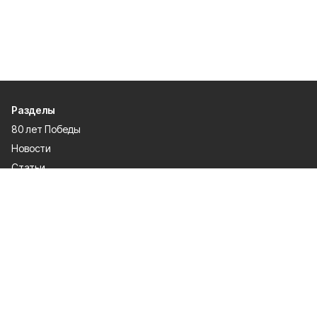
Разделы
80 лет Победы
Новости
Статьи
Культура
Спорт
Газета
Происшествия
Муниципальный вестник
Общество
Экономика