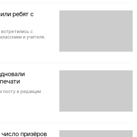
или ребят с
 встретились с
классники и учителя.
здновали
 печати
м посту в редакции
 число призёров