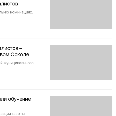
алистов
льких номинациях.
листов –
овом Осколе
й муниципального
или обучение
дакции газеты