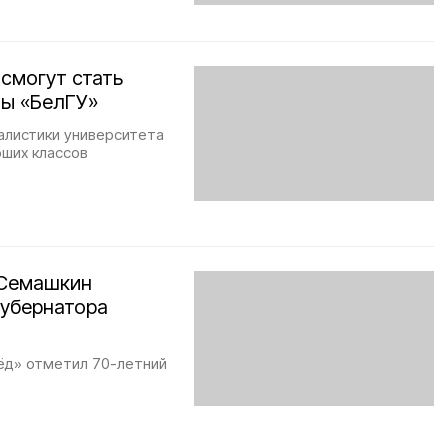
смогут стать
ы «БелГУ»
алистики университета
рших классов
 Семашкин
губернатора
ёд» отметил 70-летний