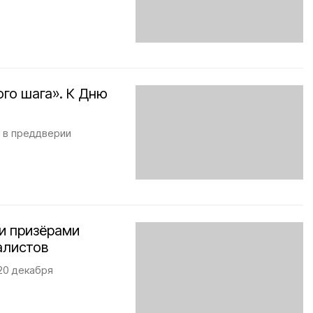
ого шага». К Дню
 в преддверии
и призёрами
алистов
20 декабря