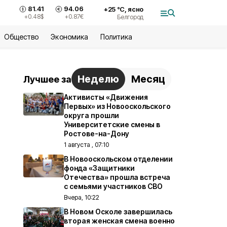
81.41
94.06
+
25
°С,
ясно
+0.48
$
+0.87
€
Белгород
Общество
Экономика
Политика
Неделю
Месяц
Лучшее за
Активисты «Движения
Первых» из Новооскольского
округа прошли
Университетские смены в
Ростове-на-Дону
1 августа , 07:10
В Новооскольском отделении
фонда «Защитники
Отечества» прошла встреча
с семьями участников СВО
Вчера, 10:22
В Новом Осколе завершилась
вторая женская смена военно