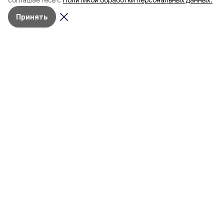
Принять
Разделы
80 лет Победы
Новости
Статьи
Культура
Спорт
Газета
Происшествия
Муниципальный вестник
Общество
Экономика
Политика